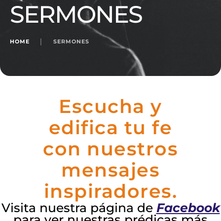
SERMONES
HOME
│
SERMONES
Escucha y
edifica tu fe
con nuestros
mensajes
inspiradores.
Visita nuestra página de
Facebook
para ver nuestras prédicas más