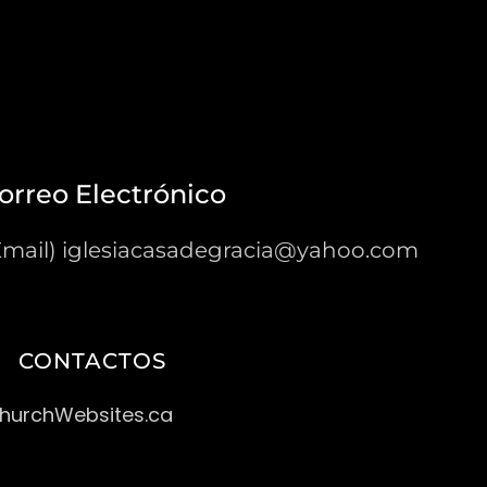
orreo Electrónico
Email) iglesiacasadegracia@yahoo.com
CONTACTOS
ChurchWebsites.ca