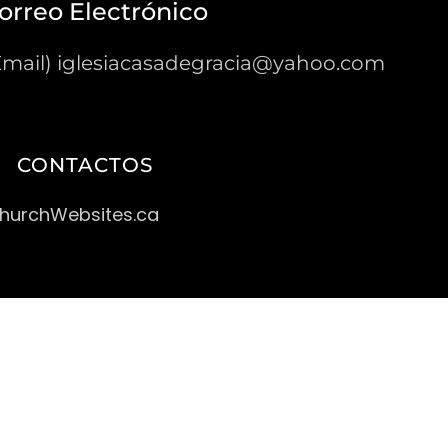
orreo Electrónico
Email) iglesiacasadegracia@yahoo.com
CONTACTOS
ChurchWebsites.ca