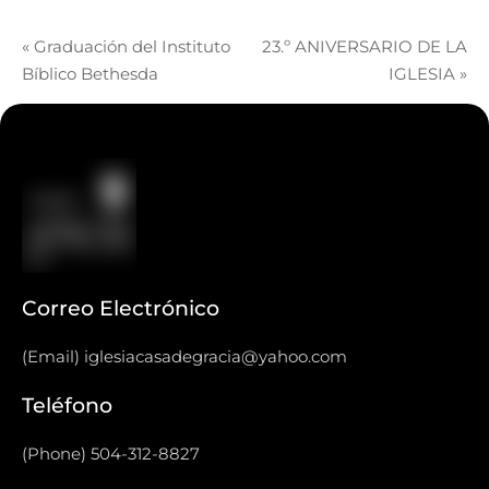
«
Graduación del Instituto
23.º ANIVERSARIO DE LA
Bíblico Bethesda
IGLESIA
»
Correo Electrónico
(Email) iglesiacasadegracia@yahoo.com
Teléfono
(Phone) 504-312-8827